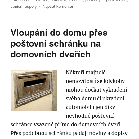
pro
senioři
,
úspory
Napsat komentář
text
s
názvem
Vloupání do domu přes
Podvodnice
připravila
poštovní schránku na
seniorku
domovních dveřích
z
Třeboňska
o
120
Někteří majitelé
tisíc
nemovitostí se kdykoliv
korun
mohou dočkat vykradení
svého domu či ukradení
automobilu jen díky
nevhodné poštovní
schránce vsazené přímo do domovních dveří.
Přes podobnou schránku padají noviny a dopisy