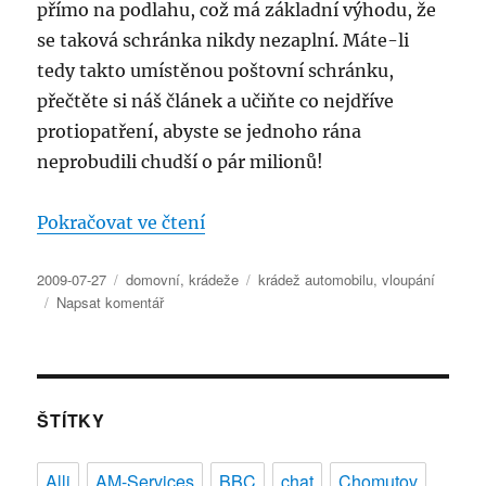
přímo na podlahu, což má základní výhodu, že
se taková schránka nikdy nezaplní. Máte-li
tedy takto umístěnou poštovní schránku,
přečtěte si náš článek a učiňte co nejdříve
protiopatření, abyste se jednoho rána
neprobudili chudší o pár milionů!
„Vloupání do domu přes poštovn
Pokračovat ve čtení
Publikováno:
Rubriky:
Štítky:
2009-07-27
domovní
,
krádeže
krádež automobilu
,
vloupání
pro
Napsat komentář
text
s
názvem
Vloupání
do
ŠTÍTKY
domu
přes
Alli
AM-Services
BBC
chat
Chomutov
poštovní