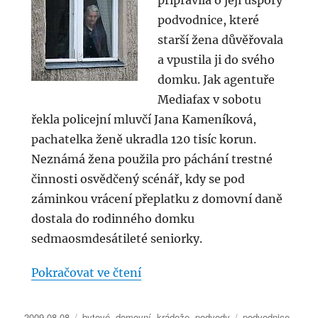
připravila o její úspory
podvodnice, které
starší žena důvěřovala
a vpustila ji do svého
domku. Jak agentuře
Mediafax v sobotu
řekla policejní mluvčí Jana Kameníková,
pachatelka ženě ukradla 120 tisíc korun.
Neznámá žena použila pro páchání trestné
činnosti osvědčený scénář, kdy se pod
záminkou vrácení přeplatku z domovní daně
dostala do rodinného domku
sedmaosmdesátileté seniorky.
„Podvodnice připravila seniork
Pokračovat ve čtení
Publikováno:
Rubriky:
Štítky:
2009-08-08
bytové
,
domovní
,
krádeže
,
podvody
podvodnice
,