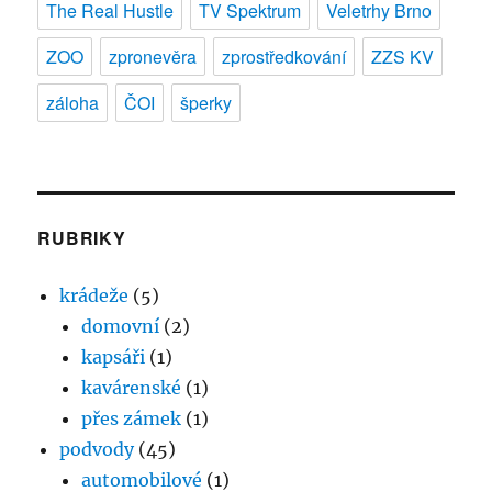
The Real Hustle
TV Spektrum
Veletrhy Brno
ZOO
zpronevěra
zprostředkování
ZZS KV
záloha
ČOI
šperky
RUBRIKY
krádeže
(5)
domovní
(2)
kapsáři
(1)
kavárenské
(1)
přes zámek
(1)
podvody
(45)
automobilové
(1)