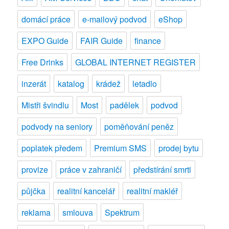
schránku
domácí práce
e-mailový podvod
eShop
na
domovních
EXPO Guide
FAIR Guide
finance
dveřích
Free Drinks
GLOBAL INTERNET REGISTER
inzerát
katalog
krádež
letadlo
Mistři švindlu
Most
padělek
podvod
podvody na seniory
poměňování peněz
poplatek předem
Premium SMS
prodej bytu
provize
práce v zahraničí
předstírání smrti
půjčka
realitní kancelář
realitní makléř
reklama
smlouva
Spektrum