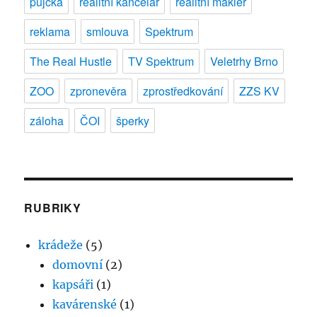
půjčka
realitní kancelář
realitní makléř
reklama
smlouva
Spektrum
The Real Hustle
TV Spektrum
Veletrhy Brno
ZOO
zpronevěra
zprostředkování
ZZS KV
záloha
ČOI
šperky
RUBRIKY
krádeže
(5)
domovní
(2)
kapsáři
(1)
kavárenské
(1)