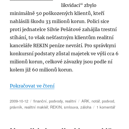
likvidaci“ zbylo
minimálně 50 poškozených klientů, kteří
nahlásili škodu 33 milionů korun. Polici sice
proti jednatelce Silvie Pešátové zahájila trestní
stíhání, to však nešťastným klientům realitní
kanceláře REKIN peníze nevrátí. Pro správkyni
konkursní podstaty zůstal majetek ve výši cca 6
milionů korun, celkové závazky jsou podle ní
kolem již 60 milionů korun.
„Realitní kancelář REKIN nevrac
Pokračovat ve čtení
Publikováno:
Rubriky:
Štítky:
2009-10-12
finanční
,
podvody
,
realitní
ARK
,
notář
,
podvod
,
u
právník
,
realitní makléř
,
REKIN
,
smlouva
,
záloha
1 komentář
textu
s
názvem