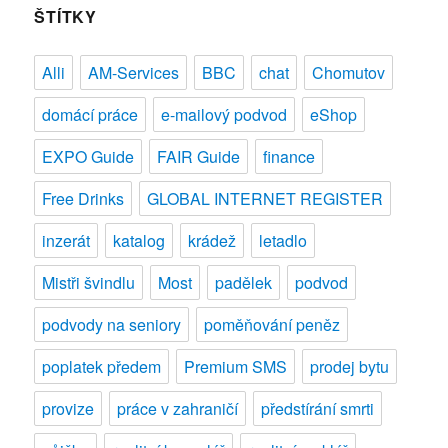
z
ŠTÍTKY
Kladna
nabízela
Alli
AM-Services
BBC
chat
Chomutov
fiktivní
prodeje
domácí práce
e-mailový podvod
eShop
bytů,
z
EXPO Guide
FAIR Guide
finance
lidí
vylákala
Free Drinks
GLOBAL INTERNET REGISTER
400
tisíc
inzerát
katalog
krádež
letadlo
korun
Mistři švindlu
Most
padělek
podvod
podvody na seniory
poměňování peněz
poplatek předem
Premium SMS
prodej bytu
provize
práce v zahraničí
předstírání smrti