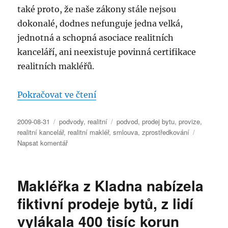
také proto, že naše zákony stále nejsou
dokonalé, dodnes nefunguje jedna velká,
jednotná a schopná asociace realitních
kanceláří, ani neexistuje povinná certifikace
realitních makléřů.
„Nesolidní realitní kanceláře po
Pokračovat ve čtení
Publikováno:
Rubriky:
Štítky:
2009-08-31
podvody
,
realitní
podvod
,
prodej bytu
,
provize
,
realitní kancelář
,
realitní makléř
,
smlouva
,
zprostředkování
pro
Napsat komentář
text
s
názvem
Makléřka z Kladna nabízela
Nesolidní
realitní
fiktivní prodeje bytů, z lidí
kanceláře
vylákala 400 tisíc korun
podvádějí
své