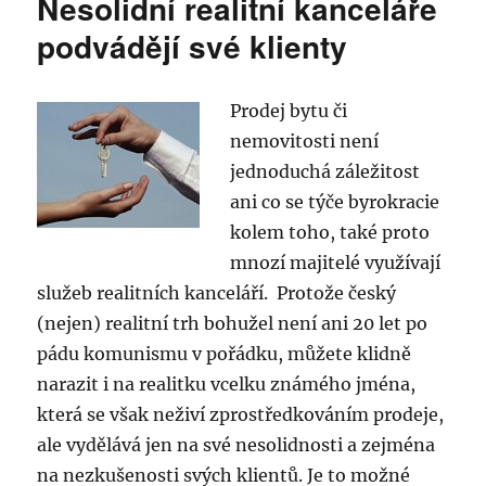
Nesolidní realitní kanceláře
Realitní
kancelá
podvádějí své klienty
REKIN
nevrace
zálohy
Prodej bytu či
vybrané
nemovitosti není
od
kupující
jednoduchá záležitost
ani co se týče byrokracie
kolem toho, také proto
mnozí majitelé využívají
služeb realitních kanceláří. Protože český
(nejen) realitní trh bohužel není ani 20 let po
pádu komunismu v pořádku, můžete klidně
narazit i na realitku vcelku známého jména,
která se však neživí zprostředkováním prodeje,
ale vydělává jen na své nesolidnosti a zejména
na nezkušenosti svých klientů. Je to možné