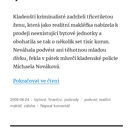
klienty
Kladenští kriminalisté zadrželi třicetiletou
ženu, která jako realitní makléřka nabízela k
prodeji neexistující bytové jednotky a
obohatila se tak o několik set tisíc korun.
Neváhala podvést ani těhotnou mladou
dívku, řekla v pátek mluvčí kladenské policie
Michaela Nováková.
„Makléřka z Kladna nabízela fikt
Pokračovat ve čtení
Publikováno:
Rubriky:
Štítky:
2009-08-24
bytové
,
finanční
,
podvody
podvod
,
realitní
pro
makléř
,
záloha
Napsat komentář
text
s
názvem
Makléřka