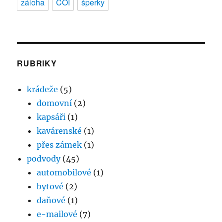
záloha
ČOI
šperky
RUBRIKY
krádeže
(5)
domovní
(2)
kapsáři
(1)
kavárenské
(1)
přes zámek
(1)
podvody
(45)
automobilové
(1)
bytové
(2)
daňové
(1)
e-mailové
(7)