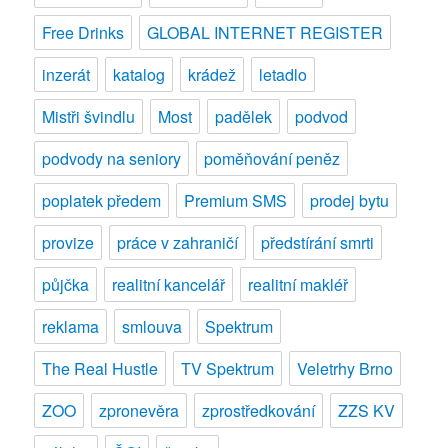
Free Drinks
GLOBAL INTERNET REGISTER
inzerát
katalog
krádež
letadlo
Mistři švindlu
Most
padělek
podvod
podvody na seniory
poměňování peněz
poplatek předem
Premium SMS
prodej bytu
provize
práce v zahraničí
předstírání smrti
půjčka
realitní kancelář
realitní makléř
reklama
smlouva
Spektrum
The Real Hustle
TV Spektrum
Veletrhy Brno
ZOO
zpronevěra
zprostředkování
ZZS KV