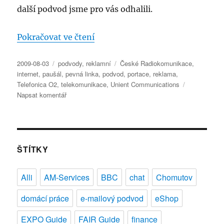
další podvod jsme pro vás odhalili.
„Podvody nejlepší, největší, nej
Pokračovat ve čtení
Publikováno:
Rubriky:
Štítky:
2009-08-03
podvody
,
reklamní
České Radiokomunikace
,
internet
,
paušál
,
pevná linka
,
podvod
,
portace
,
reklama
,
Telefonica O2
,
telekomunikace
,
Unient Communications
pro
Napsat komentář
text
s
názvem
Podvody
nejlepší,
ŠTÍTKY
největší,
nejlevnější
Alli
AM-Services
BBC
chat
Chomutov
a
podobné
domácí práce
e-mailový podvod
eShop
EXPO Guide
FAIR Guide
finance