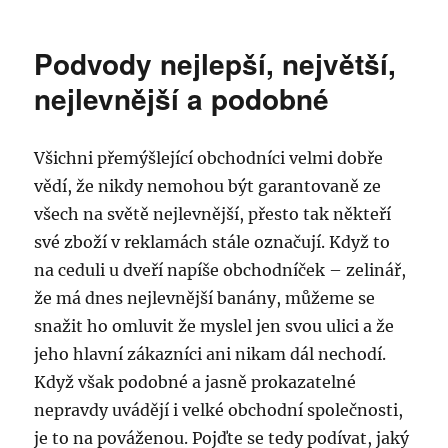
s
názvem
Podvody nejlepší, největší,
Pozor
na
nejlevnější a podobné
kupóny
zdarma
od
Všichni přemýšlející obchodníci velmi dobře
Facebooku,
vědí, že nikdy nemohou být garantovaně ze
mohou
se
všech na světě nejlevnější, přesto tak někteří
vám
své zboží v reklamách stále označují. Když to
prodražit!
na ceduli u dveří napíše obchodníček – zelinář,
že má dnes nejlevnější banány, můžeme se
snažit ho omluvit že myslel jen svou ulici a že
jeho hlavní zákazníci ani nikam dál nechodí.
Když však podobné a jasně prokazatelné
nepravdy uvádějí i velké obchodní společnosti,
je to na pováženou. Pojďte se tedy podívat, jaký