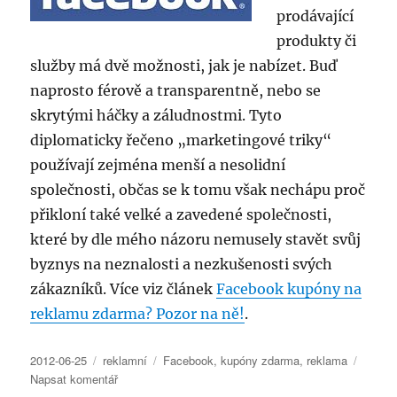
prodávající
produkty či
služby má dvě možnosti, jak je nabízet. Buď
naprosto férově a transparentně, nebo se
skrytými háčky a záludnostmi. Tyto
diplomaticky řečeno „marketingové triky“
používají zejména menší a nesolidní
společnosti, občas se k tomu však nechápu proč
přikloní také velké a zavedené společnosti,
které by dle mého názoru nemusely stavět svůj
byznys na neznalosti a nezkušenosti svých
zákazníků. Více viz článek
Facebook kupóny na
reklamu zdarma? Pozor na ně!
.
Publikováno:
Rubriky:
Štítky:
2012-06-25
reklamní
Facebook
,
kupóny zdarma
,
reklama
pro
Napsat komentář
text