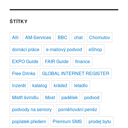
s
názvem
Poker
–
ŠTÍTKY
hra
pro
Alli
AM-Services
BBC
chat
Chomutov
všechny
domácí práce
e-mailový podvod
eShop
EXPO Guide
FAIR Guide
finance
Free Drinks
GLOBAL INTERNET REGISTER
inzerát
katalog
krádež
letadlo
Mistři švindlu
Most
padělek
podvod
podvody na seniory
poměňování peněz
poplatek předem
Premium SMS
prodej bytu