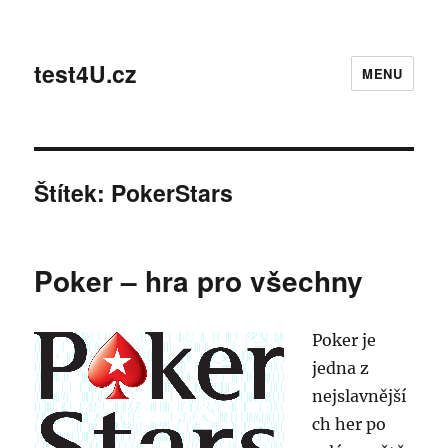
test4U.cz
MENU
Štítek:
PokerStars
Poker – hra pro všechny
Poker je
jedna z
nejslavnější
ch her po