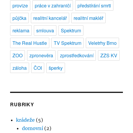
provize
práce v zahraničí
předstírání smrti
půjčka
realitní kancelář
realitní makléř
reklama
smlouva
Spektrum
The Real Hustle
TV Spektrum
Veletrhy Brno
ZOO
zpronevěra
zprostředkování
ZZS KV
záloha
ČOI
šperky
RUBRIKY
krádeže
(5)
domovní
(2)