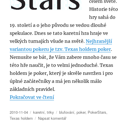
celém světě.
Historie této
hry sahá do
19. století a o jeho původu se vedou dlouhé
spekulace. Dnes se tato karetní hra hraje ve
velkých turnajích všude na světě.
Nejhranější
variantou pokeru je tzv. Texas holdem poker
.
Nemusíte se bát, že Vám zabere mnoho času se
této hře naučit, je to velmi jednoduché. Texas
holdem je poker, který je skvěle navržen i pro
úplné začátečníky a má jen několik málo
základních pravidel.
„Poker – hra pro všechny“
Pokračovat ve čtení
Publikováno:
Rubriky:
Štítky:
2010-11-04
karetní
,
triky
blufování
,
poker
,
PokerStars
,
pro
Texas holdem
Napsat komentář
text