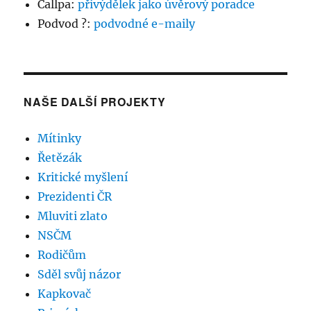
Callpa
:
přivýdělek jako úvěrový poradce
Podvod ?
:
podvodné e-maily
NAŠE DALŠÍ PROJEKTY
Mítinky
Řetězák
Kritické myšlení
Prezidenti ČR
Mluviti zlato
NSČM
Rodičům
Sděl svůj názor
Kapkovač