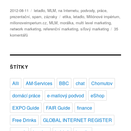
Publikováno:
Rubriky:
2012-08-11
letadlo
,
MLM
,
na Internetu
,
podvody
,
práce
,
Štítky:
prezentační
,
spam
,
zázraky
etika
,
letadlo
,
Miliónové impérium
,
milionoveimperium.cz
,
MLM
,
morálka
,
multi level marketing
,
network marketing
,
referenční marketing
,
síťový marketing
35
u
komentářů
textu
s
názvem
Miliónové
impérium
ŠTÍTKY
–
podvod,
Alli
AM-Services
BBC
chat
Chomutov
nebo
zázrak?
domácí práce
e-mailový podvod
eShop
EXPO Guide
FAIR Guide
finance
Free Drinks
GLOBAL INTERNET REGISTER