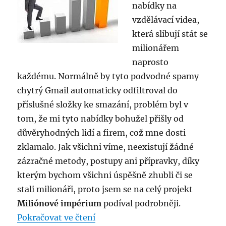
nabídky na
vzdělávací videa,
která slibují stát se
milionářem
naprosto
každému. Normálně by tyto podvodné spamy
chytrý Gmail automaticky odfiltroval do
příslušné složky ke smazání, problém byl v
tom, že mi tyto nabídky bohužel přišly od
důvěryhodných lidí a firem, což mne dosti
zklamalo. Jak všichni víme, neexistují žádné
zázračné metody, postupy ani přípravky, díky
kterým bychom všichni úspěšně zhubli či se
stali milionáři, proto jsem se na celý projekt
Miliónové impérium
podíval podrobněji.
„Miliónové impérium – podvod,
Pokračovat ve čtení