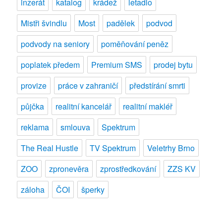
inzerát
katalog
krádež
letadlo
Mistři švindlu
Most
padělek
podvod
podvody na seniory
poměňování peněz
poplatek předem
Premium SMS
prodej bytu
provize
práce v zahraničí
předstírání smrti
půjčka
realitní kancelář
realitní makléř
reklama
smlouva
Spektrum
The Real Hustle
TV Spektrum
Veletrhy Brno
ZOO
zpronevěra
zprostředkování
ZZS KV
záloha
ČOI
šperky