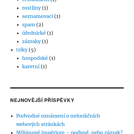
rostliny
(1)
seznamovací
(1)
spam
(2)
úřednické
(1)
zázraky
(1)
triky
(5)
hospodské
(1)
karetní
(1)
NEJNOVĚJŠÍ PŘÍSPĚVKY
Podvodné oznámení o nefunkčních
webových stránkách
Miliónové impérium – podvod, nebo zázrak?