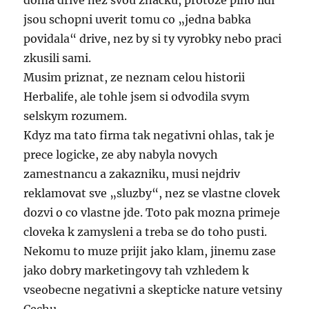
doma drive nez svou znacku, protoze plno lidi
jsou schopni uverit tomu co „jedna babka
povidala“ drive, nez by si ty vyrobky nebo praci
zkusili sami.
Musim priznat, ze neznam celou historii
Herbalife, ale tohle jsem si odvodila svym
selskym rozumem.
Kdyz ma tato firma tak negativni ohlas, tak je
prece logicke, ze aby nabyla novych
zamestnancu a zakazniku, musi nejdriv
reklamovat sve „sluzby“, nez se vlastne clovek
dozvi o co vlastne jde. Toto pak mozna primeje
cloveka k zamysleni a treba se do toho pusti.
Nekomu to muze prijit jako klam, jinemu zase
jako dobry marketingovy tah vzhledem k
vseobecne negativni a skepticke nature vetsiny