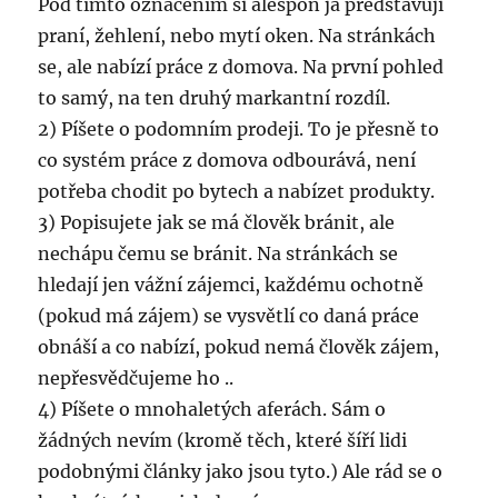
Pod tímto označením si alespoň já představuji
praní, žehlení, nebo mytí oken. Na stránkách
se, ale nabízí práce z domova. Na první pohled
to samý, na ten druhý markantní rozdíl.
2) Píšete o podomním prodeji. To je přesně to
co systém práce z domova odbourává, není
potřeba chodit po bytech a nabízet produkty.
3) Popisujete jak se má člověk bránit, ale
nechápu čemu se bránit. Na stránkách se
hledají jen vážní zájemci, každému ochotně
(pokud má zájem) se vysvětlí co daná práce
obnáší a co nabízí, pokud nemá člověk zájem,
nepřesvědčujeme ho ..
4) Píšete o mnohaletých aferách. Sám o
žádných nevím (kromě těch, které šíří lidi
podobnými články jako jsou tyto.) Ale rád se o