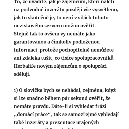
To, že uvádíte, jak je zájemcům, kteří naletí
na podvodné inzeráty později vše vysvětleno,
jak to skutečně je, to není v silách tohoto
neziskového serveru možno ověřit.
Stejně tak to ovšem vy nemáte jako
garantovanou a čímkoliv podloženou
informaci, protože pochopitelně nemůžete
ani zdaleka tušit, co tisíce spolupracovníků
Herbalife novým zájemcům o spolupráci
sdělují.
1) O slovíčka bych se nehádal, zejména, když
si lze snadno během pár sekund ověřit, že
nemáte pravdu. Dáte-li si vyhledat frázi
„domácí práce“, tak se samozřejmě vyhledají
také inzeráty a prezentace utajených