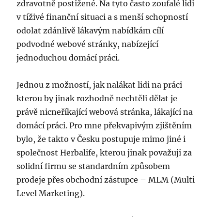
zdravotně postižené. Na tyto často zoufalé lidi
v tíživé finanční situaci a s menší schopností
odolat zdánlivě lákavým nabídkám cílí
podvodné webové stránky, nabízející
jednoduchou domácí práci.
Jednou z možností, jak nalákat lidi na práci
kterou by jinak rozhodně nechtěli dělat je
právě nicneříkající webová stránka, lákající na
domácí práci. Pro mne překvapivým zjištěním
bylo, že takto v Česku postupuje mimo jiné i
společnost Herbalife, kterou jinak považuji za
solidní firmu se standardním způsobem
prodeje přes obchodní zástupce – MLM (Multi
Level Marketing).