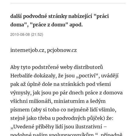
další podvodné stránky nabízející "práci
doma", "práce z domu" apod.
napsal:
2010-08-08 (21:52)
internetjob.cz, pcjobnow.cz
Aby tyto podstrčené weby distributorů
Herbalife dokázaly, že jsou „poctiví“, uvádějí
pak až úplně dole na stránkách pod všemi
výmysly, jak jsou po pár dnech práce z domova
všichni milionáři, miniaturním a šedým
písmem (aby si toho co nejméně lidí všimlo,
stejně jako třeba u podvodných půjček) že:
„Uvedené příběhy lidí jsou ilustrativní –
podobné našim spolupracovníkům.“, případně