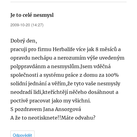
Je to celé nesmysl
napsal:
2009-10-20 (14:27)
Dobrý den,
pracuji pro firmu Herbalife více jak 8 měsíců a
opravdu nechápu a nerozumím výše uvedeným
polppravdánm a nesmyslům.Jsem vděčná
společnosti a systému práce z domu za 100%
solidní jednání a věřím,že tyto vaše nesmysly
neodradí lidi,kteříchtějí něčeho dosáhnout a
poctivě pracovat jako my všichni.
S pozdravem Jana Ansorgová
A že to neotisknete!!Máte odvahu?
Odpovědět