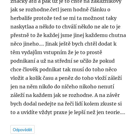
značky atd a pak už je to čistě na zákazníkovy
jak se rozhodne.četl jsem hodně článku o
herbalife protože ted se mi ta možnost taky
naskytlaa a někdo to chválí někdo ne ale to je
přestně to že každej jsme jinej každemu chutna
něco jineho…. Jinak ještě bych chtěl dodat k
těm vydajům vstupním že je to prostě
podnikaní a už na střední se učilo že pokud
chce člověk podnikat tak musí do toho něco
vložit a kolik času a peněz do toho vloží záleží
jen na něm nikdo do ničeho nikoho nenutí
záleží na každem jak se rozhodne. A na závěr
bych dodal nedejte na řeči lidí kolem zkuste si
to a uvidíte vždyt praxe je lepší než jen teorie….
Odpovědět