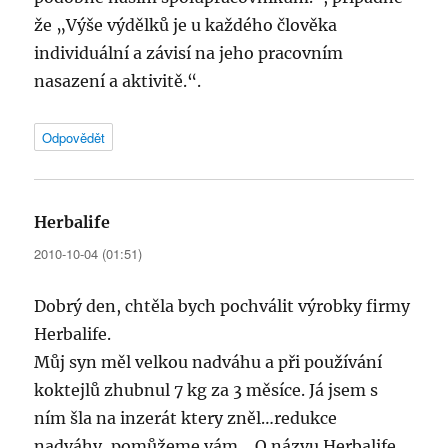
že „Výše výdělků je u každého člověka
individuální a závisí na jeho pracovním
nasazení a aktivitě.“.
Odpovědět
Herbalife
napsal:
2010-10-04 (01:51)
Dobrý den, chtěla bych pochválit výrobky firmy
Herbalife.
Můj syn měl velkou nadváhu a při používání
koktejlů zhubnul 7 kg za 3 měsíce. Já jsem s
ním šla na inzerát ktery zněl…redukce
nadváhy, pomůžeme vám….O názvu Herbalife