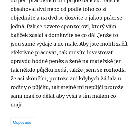
do pěti pracovních dní přijde balíček. Balíček
obsahoval dvd nebo cd podle toho co si
objednáte a na dvd se dozvíte o jakou práci se
jedná. Pak se ozvete sponzorovi, který vám
balíček zaslal a domluvíte se co dál .Jenže to
jsou samé výdaje a ne malé. Aby jste mohli začít
efektivně pracovat, tak musíte investovat
opravdu hodně peněz a ženě na mateřské jen
tak někdo půjčku nedá, takže jsem se rozhodla
že asi skončím, protože ani kdybych žádala u
rodiny o půjčku, tak stejně mi nepůjčí protože
sami mají co dělat aby vyšli s tím málem co
mají.
Odpovědět