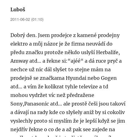
Luboš
napsal:
2011-06-02 (01:10)
Dobrý den. Jsem prodejce z kamené prodejny
elektro a můj názor je že firma neuvádí do
předu značku protože někdo uslyší Herbalife,
Amway atd… a řekne si:“ajéé“ a dá ruce pryč a
nechce už nic dál slyšet to stejne mám na
prodejně se značkama Hyundai nebo Gogen
atd… a vím že kolikrat tyhle televize a td
mohou vydržet víc než předražene
Sony,Panasonic atd… ale prostě češi jsou takoví
a dávají na rady kde co slyšely aniž by si cokoliv
vyslechly proto si myslím že je lepší když se jim
nejdřív řekne o co de a až pak see zajede na