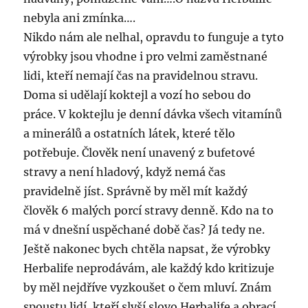
nebyla ani zmínka….
Nikdo nám ale nelhal, opravdu to funguje a tyto
výrobky jsou vhodne i pro velmi zaměstnané
lidi, kteří nemají čas na pravidelnou stravu.
Doma si udělají koktejl a vozí ho sebou do
práce. V koktejlu je denní dávka všech vitamínů
a minerálů a ostatních látek, které tělo
potřebuje. Člověk není unavený z bufetové
stravy a není hladový, když nemá čas
pravidelně jíst. Správně by měl mít každý
člověk 6 malých porcí stravy denně. Kdo na to
má v dnešní uspěchané době čas? Já tedy ne.
Ještě nakonec bych chtěla napsat, že výrobky
Herbalife neprodávám, ale každý kdo kritizuje
by měl nejdříve vyzkoušet o čem mluví. Znám
spoustu lidí, kteří slyší slovo Herbalife a obrací