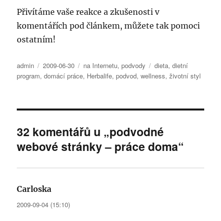
Přivítáme vaše reakce a zkušenosti v
komentářích pod článkem, můžete tak pomoci
ostatním!
Autor:
Publikováno:
Rubriky:
Štítky:
admin
2009-06-30
na Internetu
,
podvody
dieta
,
dietní
program
,
domácí práce
,
Herbalife
,
podvod
,
wellness
,
životní styl
32 komentářů u „podvodné
webové stránky – práce doma“
Carloska
napsal:
2009-09-04 (15:10)