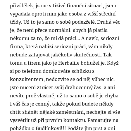
přivídělek, jsouc v tíživé finanční situaci, jsem
vypadala oproti nim jako osoba z višší střední
třídy. Už to je samo o sobě podezřelé. Druhá věc
je, že není přece normální, abych já platila
někomu za to, že mi dá práci… A navíc, seriozní
firma, která nabízí seriozní práci, vám nikdy
nebude zatajovat jakékoliv skutečnosti. Tak
tomu u firem jako je Herbalife bohužel je. Když
si po telefonu domlouváte schůzku s
konzultentem, nedozvíte se od něj vůbec nic.
Jste nuceni ztrácet svůj drahocenný čas, a ani
nevíte proč vlastně, už to samo o sobě je chyba.
I váš čas je cenný, takže pokud budete někdy
chtít shánět nějaké zaměstnání, nechejte si vše
vysvětlit už při prvním kontaktu. Pamatujte na
pohádku o Budlínkovi!!! Podáte jim prst a oni