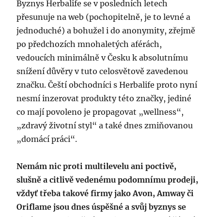
Byznys Herbalife se v posledních letech
přesunuje na web (pochopitelně, je to levné a
jednoduché) a bohužel i do anonymity, zřejmě
po předchozích mnohaletých aférách,
vedoucích minimálně v Česku k absolutnímu
snížení důvěry v tuto celosvětově zavedenou
značku. Čeští obchodníci s Herbalife proto nyní
nesmí inzerovat produkty této značky, jediné
co mají povoleno je propagovat „wellness“,
„zdravý životní styl“ a také dnes zmiňovanou
„domácí práci“.
Nemám nic proti multilevelu ani poctivě,
slušně a citlivě vedenému podomnímu prodeji,
vždyť třeba takové firmy jako Avon, Amway či
Oriflame jsou dnes úspěšné a svůj byznys se