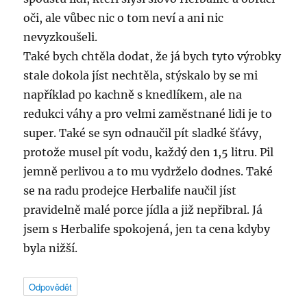
oči, ale vůbec nic o tom neví a ani nic
nevyzkoušeli.
Také bych chtěla dodat, že já bych tyto výrobky
stale dokola jíst nechtěla, stýskalo by se mi
například po kachně s knedlíkem, ale na
redukci váhy a pro velmi zaměstnané lidi je to
super. Také se syn odnaučil pít sladké šťávy,
protože musel pít vodu, každý den 1,5 litru. Pil
jemně perlivou a to mu vydrželo dodnes. Také
se na radu prodejce Herbalife naučil jíst
pravidelně malé porce jídla a již nepřibral. Já
jsem s Herbalife spokojená, jen ta cena kdyby
byla nižší.
Odpovědět