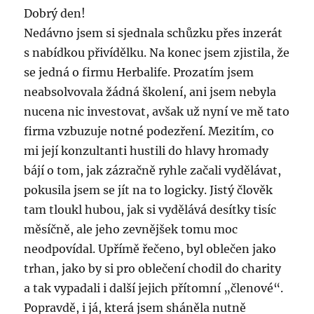
Dobrý den!
Nedávno jsem si sjednala schůzku přes inzerát
s nabídkou přivídělku. Na konec jsem zjistila, že
se jedná o firmu Herbalife. Prozatím jsem
neabsolvovala žádná školení, ani jsem nebyla
nucena nic investovat, avšak už nyní ve mě tato
firma vzbuzuje notné podezření. Mezitím, co
mi její konzultanti hustili do hlavy hromady
bájí o tom, jak zázračně ryhle začali vydělávat,
pokusila jsem se jít na to logicky. Jistý člověk
tam tloukl hubou, jak si vydělává desítky tisíc
měsíčně, ale jeho zevnějšek tomu moc
neodpovídal. Upřímě řečeno, byl oblečen jako
trhan, jako by si pro oblečení chodil do charity
a tak vypadali i další jejich přítomní „členové“.
Popravdě, i já, která jsem sháněla nutně