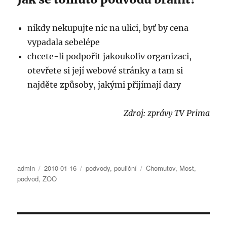
nikdy nekupujte nic na ulici, byť by cena
vypadala sebelépe
chcete-li podpořit jakoukoliv organizaci,
otevřete si její webové stránky a tam si
najděte způsoby, jakými přijímají dary
Zdroj: zprávy TV Prima
Autor:
Publikováno:
Rubriky:
Štítky:
admin
2010-01-16
podvody
,
pouliční
Chomutov
,
Most
,
podvod
,
ZOO