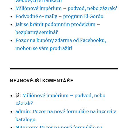
webových stránkách
Miliónové impérium – podvod, nebo zázrak?
Podvodné e-maily – program El Gordo
Jak se bránit podomním prodejcům –
bezplatný seminář
Pozor na kupóny zdarma od Facebooku,
mohou se vám prodražit!
NEJNOVĚJŠÍ KOMENTÁŘE
já
:
Miliónové impérium – podvod, nebo
zázrak?
admin
:
Pozor na nové formuláře na inzerci v
katalogu
NBE Corp
:
Pozor na nové formuláře na