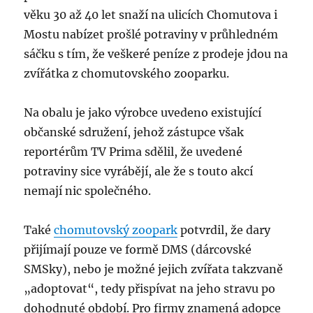
věku 30 až 40 let snaží na ulicích Chomutova i
Mostu nabízet prošlé potraviny v průhledném
sáčku s tím, že veškeré peníze z prodeje jdou na
zvířátka z chomutovského zooparku.
Na obalu je jako výrobce uvedeno existující
občanské sdružení, jehož zástupce však
reportérům TV Prima sdělil, že uvedené
potraviny sice vyrábějí, ale že s touto akcí
nemají nic společného.
Také
chomutovský zoopark
potvrdil, že dary
přijímají pouze ve formě DMS (dárcovské
SMSky), nebo je možné jejich zvířata takzvaně
„adoptovat“, tedy přispívat na jeho stravu po
dohodnuté období. Pro firmy znamená adopce