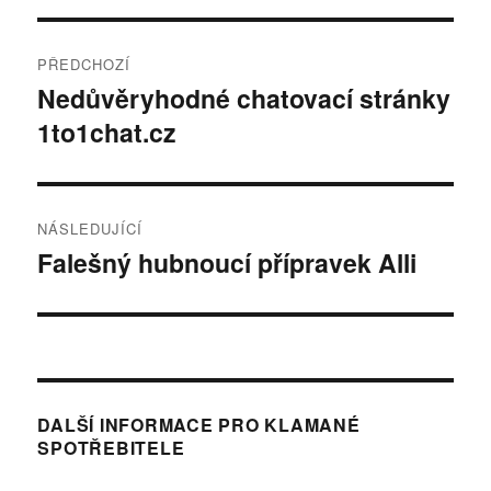
Navigace
PŘEDCHOZÍ
pro
Nedůvěryhodné chatovací stránky
Předchozí
1to1chat.cz
příspěvek:
příspěvek
NÁSLEDUJÍCÍ
Falešný hubnoucí přípravek Alli
Následující
příspěvek:
DALŠÍ INFORMACE PRO KLAMANÉ
SPOTŘEBITELE