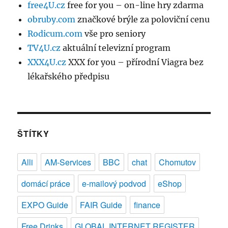
free4U.cz
free for you – on-line hry zdarma
obruby.com
značkové brýle za poloviční cenu
Rodicum.com
vše pro seniory
TV4U.cz
aktuální televizní program
XXX4U.cz
XXX for you – přírodní Viagra bez
lékařského předpisu
ŠTÍTKY
Alli
AM-Services
BBC
chat
Chomutov
domácí práce
e-mailový podvod
eShop
EXPO Guide
FAIR Guide
finance
Free Drinks
GLOBAL INTERNET REGISTER