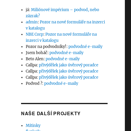
já
:
Miliónové impérium – podvod, nebo
zázrak?
admin
:
Pozor na nové formuláře na inzerci
v katalogu
NBE Corp
:
Pozor na nové formuláře na
inzerci v katalogu
Pozor na podvodníky!
:
podvodné e-maily
Jsem boháč
:
podvodné e-maily
Beto Alen
:
podvodné e-maily
Callpa
:
přivýdělek jako úvěrový poradce
Callpa
:
přivýdělek jako úvěrový poradce
Callpa
:
přivýdělek jako úvěrový poradce
Podvod ?
:
podvodné e-maily
NAŠE DALŠÍ PROJEKTY
Mítinky