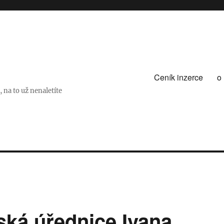
Ceník inzerce
o
na to už nenaletíte
ská úřednice Ivana