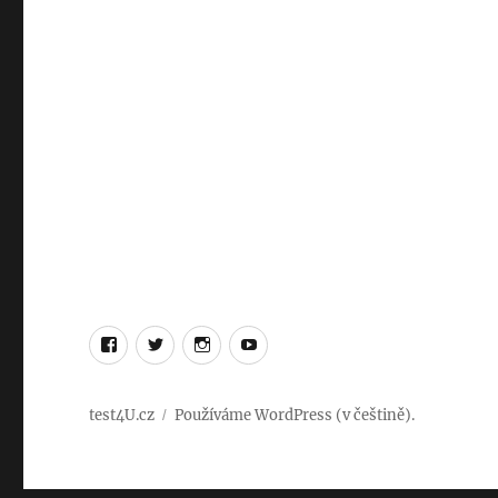
Facebook
Twitter
Instagram
YouTube
test4U.cz
Používáme WordPress (v češtině).