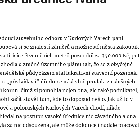
edoucí stavebního odboru v Karlových Varech paní
oubová si se znalostí záměrů a možností města zakoupil
esetitisíce čtverečních metrů pozemků za 350.000 Kč, po
ozhodla o změně územního plánu tak, že se z obyčejné
emědělské půdy rázem stal lukrativní stavební pozemek.
en „předvídavá“ úřednice následně prodala za slušných
 korun, čímž si pomohla nejen ona, ale také podnikatel,
hl začít stavět tam, kde to doposud nešlo. Jak už to v
vě a poloruských Karlových Varech chodí, nikdo
ledal na postupu vysoké úřednice nic závadného a ona
la za nic odsouzena, ale může dokonce i nadále pracova