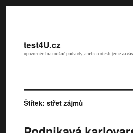
test4U.cz
upozornění na možné podvody, aneb co otestujeme za vás, 
Štítek:
střet zájmů
Podnikavá karlovar