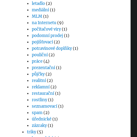
letadlo
(2)
mediální
(1)
MLM
(1)
na Internetu
(9)
počítačové viry
(1)
podomní prodej
(1)
pojišťovací
(2)
potravinové doplňky
(1)
pouliční
(2)
práce
(4)
prezentační
(1)
půjčky
(2)
realitní
(2)
reklamní
(2)
restaurační
(1)
rostliny
(1)
seznamovací
(1)
spam
(2)
úřednické
(1)
zázraky
(1)
triky
(5)