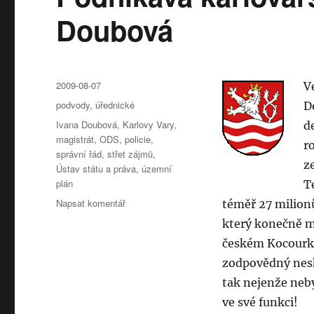
Doubová
Publikováno:
2009-08-07
V
Rubriky:
podvody
,
úřednické
D
Štítky:
Ivana Doubová
,
Karlovy Vary
,
d
magistrát
,
ODS
,
policie
,
r
správní řád
,
střet zájmů
,
z
Ústav státu a práva
,
územní
plán
T
pro
Napsat komentář
téměř 27 milionů
text
který konečně mo
s
českém Kocourko
názvem
Podnikavá
zodpovědný nesh
karlovarská
tak nejenže neby
úřednice
ve své funkci!
Ivana