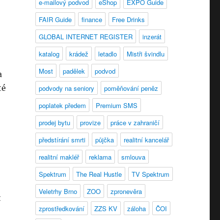
e-mailový podvod
eShop
EXPO Guide
FAIR Guide
finance
Free Drinks
GLOBAL INTERNET REGISTER
inzerát
katalog
krádež
letadlo
Mistři švindlu
Most
padělek
podvod
a
té
podvody na seniory
poměňování peněz
poplatek předem
Premium SMS
prodej bytu
provize
práce v zahraničí
předstírání smrti
půjčka
realitní kancelář
realitní makléř
reklama
smlouva
Spektrum
The Real Hustle
TV Spektrum
Veletrhy Brno
ZOO
zpronevěra
t
zprostředkování
ZZS KV
záloha
ČOI